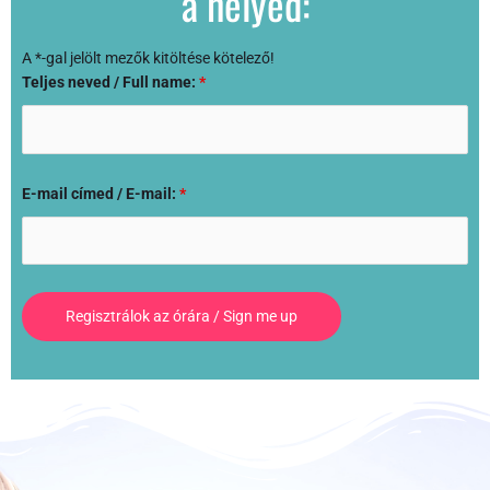
a helyed:
A *-gal jelölt mezők kitöltése kötelező!
Teljes neved / Full name:
*
E-mail címed / E-mail:
*