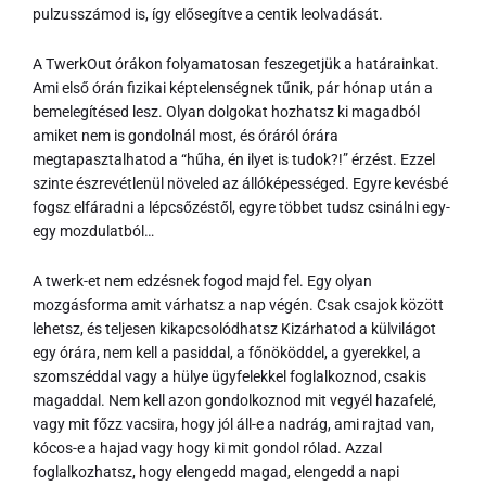
pulzusszámod is, így elősegítve a centik leolvadását.
A TwerkOut órákon folyamatosan feszegetjük a határainkat.
Ami első órán fizikai képtelenségnek tűnik, pár hónap után a
bemelegítésed lesz. Olyan dolgokat hozhatsz ki magadból
amiket nem is gondolnál most, és óráról órára
megtapasztalhatod a “hűha, én ilyet is tudok?!” érzést. Ezzel
szinte észrevétlenül növeled az állóképességed. Egyre kevésbé
fogsz elfáradni a lépcsőzéstől, egyre többet tudsz csinálni egy-
egy mozdulatból…
A twerk-et nem edzésnek fogod majd fel. Egy olyan
mozgásforma amit várhatsz a nap végén. Csak csajok között
lehetsz, és teljesen kikapcsolódhatsz Kizárhatod a külvilágot
egy órára, nem kell a pasiddal, a főnököddel, a gyerekkel, a
szomszéddal vagy a hülye ügyfelekkel foglalkoznod, csakis
magaddal. Nem kell azon gondolkoznod mit vegyél hazafelé,
vagy mit főzz vacsira, hogy jól áll-e a nadrág, ami rajtad van,
kócos-e a hajad vagy hogy ki mit gondol rólad. Azzal
foglalkozhatsz, hogy elengedd magad, elengedd a napi