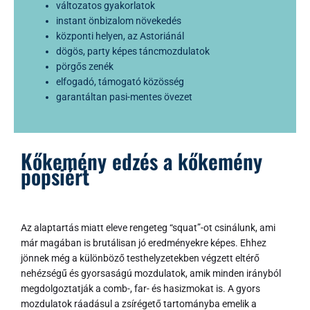
változatos gyakorlatok
instant önbizalom növekedés
központi helyen, az Astoriánál
dögös, party képes táncmozdulatok
pörgős zenék
elfogadó, támogató közösség
garantáltan pasi-mentes övezet
Kőkemény edzés a kőkemény
popsiért
Az alaptartás miatt eleve rengeteg “squat”-ot csinálunk, ami
már magában is brutálisan jó eredményekre képes. Ehhez
jönnek még a különböző testhelyzetekben végzett eltérő
nehézségű és gyorsaságú mozdulatok, amik minden irányból
megdolgoztatják a comb-, far- és hasizmokat is. A gyors
mozdulatok ráadásul a zsírégető tartományba emelik a