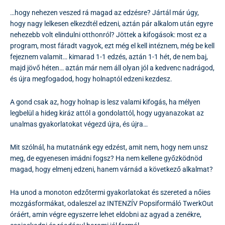
…hogy nehezen veszed rá magad az edzésre? Jártál már úgy,
hogy nagy lelkesen elkezdtél edzeni, aztán pár alkalom után egyre
nehezebb volt elindulni otthonról? Jöttek a kifogások: most ez a
program, most fáradt vagyok, ezt még el kell intéznem, még be kell
fejeznem valamit… kimarad 1-1 edzés, aztán 1-1 hét, de nem baj,
majd jövő héten… aztán már nem áll olyan jól a kedvenc nadrágod,
és újra megfogadod, hogy holnaptól edzeni kezdesz.
A gond csak az, hogy holnap is lesz valami kifogás, ha mélyen
legbelül a hideg kiráz attól a gondolattól, hogy ugyanazokat az
unalmas gyakorlatokat végezd újra, és újra…
Mit szólnál, ha mutatnánk egy edzést, amit nem, hogy nem unsz
meg, de egyenesen imádni fogsz? Ha nem kellene győzködnöd
magad, hogy elmenj edzeni, hanem várnád a következő alkalmat?
Ha unod a monoton edzőtermi gyakorlatokat és szereted a nőies
mozgásformákat, odaleszel az INTENZÍV Popsiformáló TwerkOut
óráért, amin végre egyszerre lehet eldobni az agyad a zenékre,