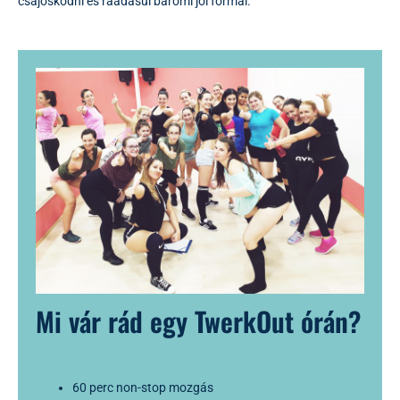
csajoskodni és ráadásul baromi jól formál.
Mi vár rád egy TwerkOut órán?
60 perc non-stop mozgás