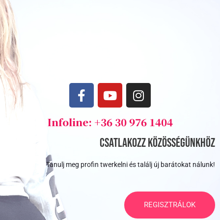
F
Y
I
a
o
n
c
u
s
Infoline: +36 30 976 1404
e
t
t
b
u
a
Csatlakozz közösségünkhöz
o
b
g
o
e
r
Tanulj meg profin twerkelni és találj új barátokat nálunk!
k
a
m
REGISZTRÁLOK