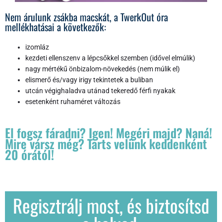
Nem árulunk zsákba macskát, a TwerkOut óra
mellékhatásai a következők:
izomláz
kezdeti ellenszenv a lépcsőkkel szemben (idővel elmúlik)
nagy mértékű önbizalom-növekedés (nem múlik el)
elismerő és/vagy irigy tekintetek a buliban
utcán végighaladva utánad tekeredő férfi nyakak
esetenként ruhaméret változás
El fogsz fáradni? Igen! Megéri majd? Naná!
Mire vársz még? Tarts velünk keddenként
20 órától!
Regisztrálj most, és biztosítsd